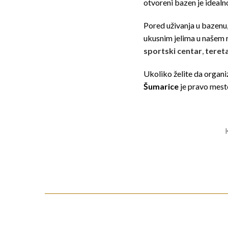
otvoreni bazen je idealno
Pored uživanja u bazenu,
ukusnim jelima u našem r
sportski centar
,
teret
Ukoliko želite da organi
Šumarice
je pravo mesto