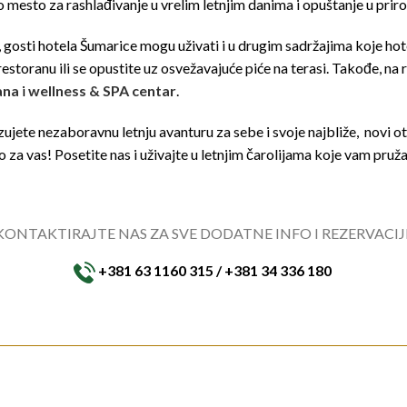
 mesto za rashlađivanje u vrelim letnjim danima i opuštanje u priro
 gosti hotela Šumarice mogu uživati i u drugim sadržajima koje hote
estoranu ili se opustite uz osvežavajuće piće na terasi. Takođe, na 
ana
i
wellness & SPA centar
.
zujete nezaboravnu letnju avanturu za sebe i svoje najbliže,
novi o
 za vas! Posetite nas i uživajte u letnjim čarolijama koje vam pruž
KONTAKTIRAJTE NAS ZA SVE DODATNE INFO I REZERVACIJ
+381 63 1160 315 / +381 34 336 180