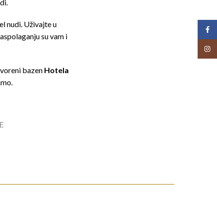
di.
l nudi. Uživajte u
Face
raspolaganju su vam i
Insta
tvoreni bazen
Hotela
amo.
E