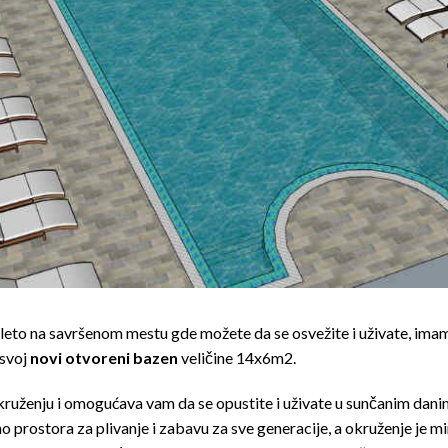
leto na savršenom mestu gde možete da se osvežite i uživate, imam
svoj
novi otvoreni bazen
veličine 14x6m2.
kruženju i omogućava vam da se opustite i uživate u sunčanim dan
o prostora za plivanje i zabavu za sve generacije, a okruženje je mi