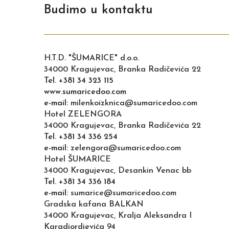
Budimo u kontaktu
H.T.D. "ŠUMARICE" d.o.o.
34000 Kragujevac, Branka Radičevića 22
Tel. +381 34 323 115
www.sumaricedoo.com
e-mail:
milenkoizknica@sumaricedoo.com
Hotel ZELENGORA
34000 Kragujevac, Branka Radičevića 22
Tel. +381 34 336 254
e-mail:
zelengora@sumaricedoo.com
Hotel ŠUMARICE
34000 Kragujevac, Desankin Venac bb
Tel. +381 34 336 184
e-mail:
sumarice@sumaricedoo.com
Gradska kafana BALKAN
34000 Kragujevac, Kralja Aleksandra I
Karadjordjevića 94