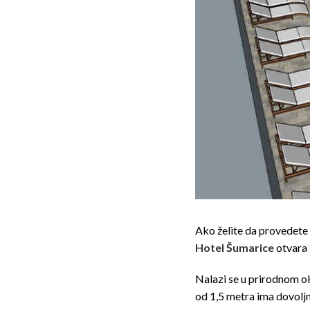
Ako želite da provedete 
Hotel Šumarice
otvara 
Nalazi se u prirodnom o
od 1,5 metra ima dovoljn