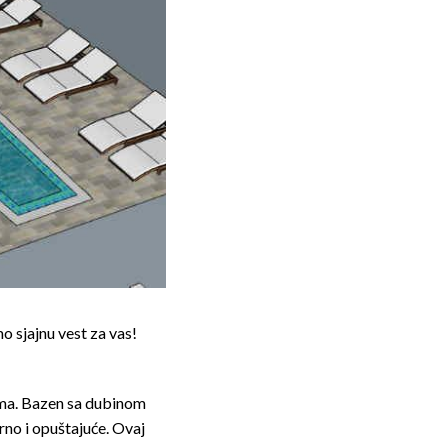
o sjajnu vest za vas!
ima. Bazen sa dubinom
rno i opuštajuće. Ovaj